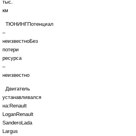
тыс.
км
ТЮНИНГПотенциал
–
неизвестноБез
потери
ресурса
–
неизвестно
Двигатель
устанавливался
на:Renault
LoganRenault
SanderoLada
Largus