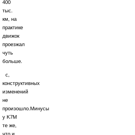
400
тыс.
км, на
практике
движок
проезжал
чуть
больше.
с,
конструктивных
изменений
не
произошло.Минусы
у K7M
те же,
что и