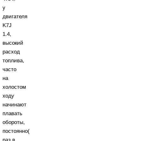
у
двигателя
K7J
1.4,
высокий
расход
топлива,
часто
на
холостом
ходу
начинают
плавать
обороты,
постоянно(
раз в