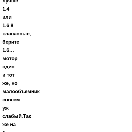
лучше
1.4
или
1.6 8
клапанные,
берите
1.6…
мотор
один
и тот
же, но
малообъемник
совсем
уж
слабый.Так
же на