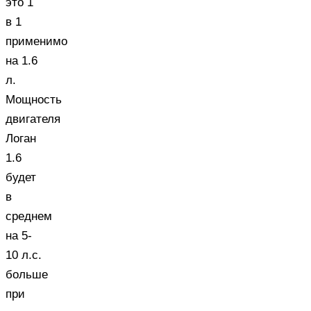
это 1
в 1
применимо
на 1.6
л.
Мощность
двигателя
Логан
1.6
будет
в
среднем
на 5-
10 л.с.
больше
при