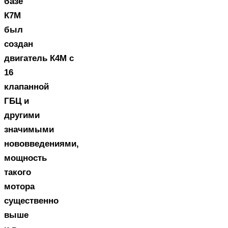
базе
К7М
был
создан
двигатель К4М с
16
клапанной
ГБЦ и
другими
значимыми
нововведениями,
мощность
такого
мотора
существенно
выше