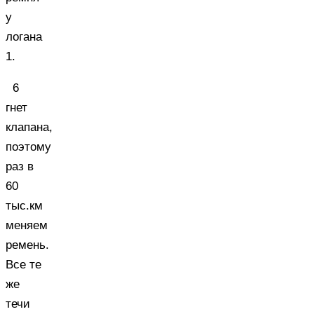
у
логана
1.
6
гнет
клапана,
поэтому
раз в
60
тыс.км
меняем
ремень.
Все те
же
течи