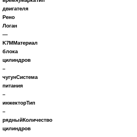
время)МаркаТип
двигателя
Рено
Логан
—
K7MМатериал
блока
цилиндров
–
чугунСистема
питания
–
инжекторТип
–
рядныйКоличество
цилиндров