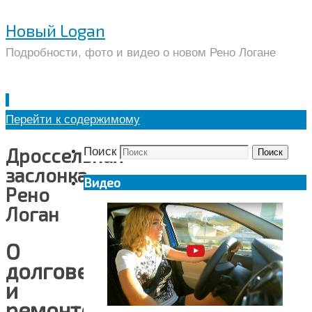
Новый Logan
Подробности, фото и видео о новом Рено Логане
Перейти к содержимому
Дроссельная
Поиск
Поиск
заслонка
Видео
Рено
Логан
О
долговечности
и
ремонтопригодности