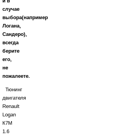
и в
случае
выбора(например
Логана,
Сандеро),
всегда
берите
его,
не
пожалеете.
Тюнинг
двигателя
Renault
Logan
К7М
1.6