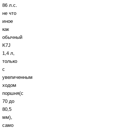
86 л.с.
не что
иное
как
обычный
K7J
1,4 л,
только
с
увеличенным
ходом
поршня(с
70 до
80,5
мм),
само