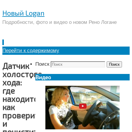
Новый Logan
Подробности, фото и видео о новом Рено Логане
Перейти к содержимому
Датчик
Поиск
Поиск
холостого
Видео
хода:
где
находится,
как
проверить
и
почистить