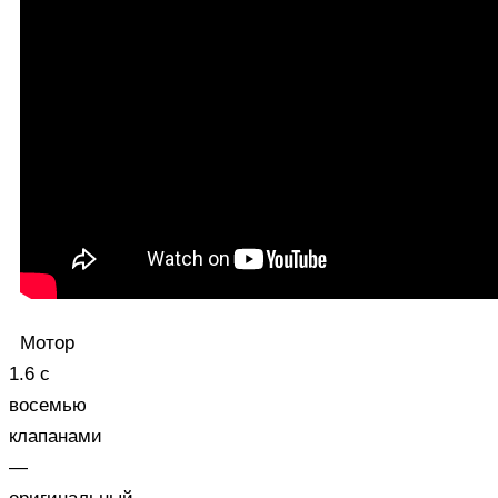
Мотор
1.6 с
восемью
клапанами
—