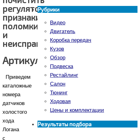
регулятор,
Рубрики
признаки
Видео
поломки
Двигатель
и
Коробка передач
неисправности
Кузов
Артикулы
Обзор
Подвеска
Рестайлинг
Приведем
Салон
каталожные
Тюнинг
номера
Ходовая
датчиков
Цены и комплектации
холостого
хода
Результаты подбора
Логана
с