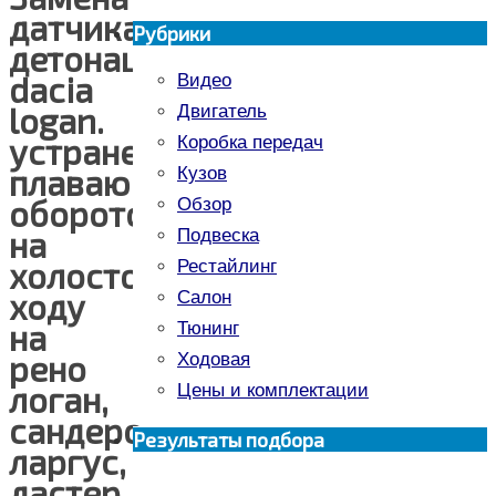
датчика
Рубрики
детонации
dacia
Видео
logan.
Двигатель
устранение
Коробка передач
плавающих
Кузов
оборотов
Обзор
на
Подвеска
холостом
Рестайлинг
ходу
Салон
на
Тюнинг
рено
Ходовая
логан,
Цены и комплектации
сандеро,
Результаты подбора
ларгус,
дастер.