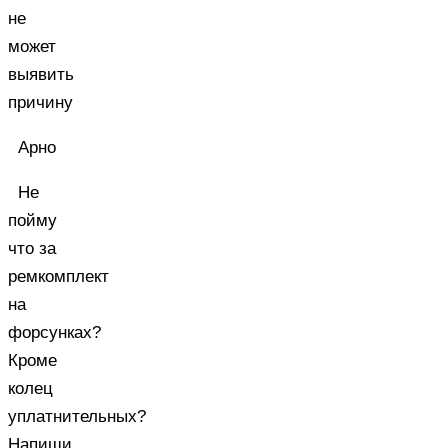
не
может
выявить
причину
Арно
Не
пойму
что за
ремкомплект
на
форсунках?
Кроме
колец
уплатнительных?
Напиши