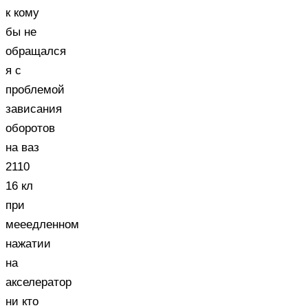
к кому
бы не
обращался
я с
проблемой
зависания
оборотов
на ваз
2110
16 кл
при
мееедленном
нажатии
на
акселератор
ни кто