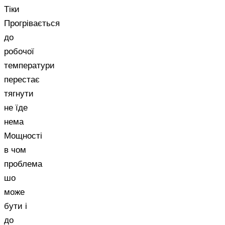
Тіки
Прогрівається
до
робочої
температури
перестає
тягнути
не їде
нема
Мощності
в чом
проблема
шо
може
бути і
до