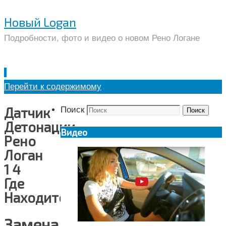
Новый Logan
Подробности, фото и видео о новом Рено Логане
Перейти к содержимому
Датчик
Поиск
Поиск
Детонации
Видео
Рено
Логан
1 4
Где
Находится
Замена