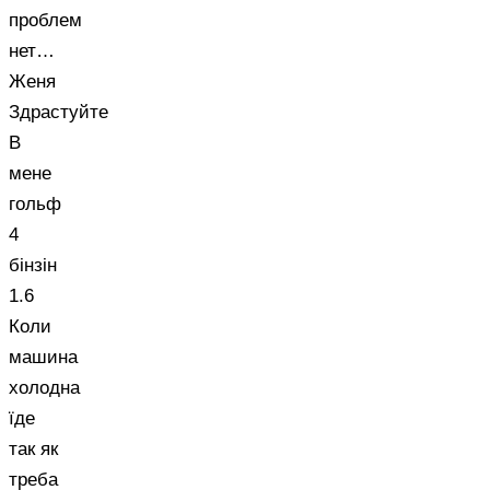
проблем
нет…
Женя
Здрастуйте
В
мене
гольф
4
бінзін
1.6
Коли
машина
холодна
їде
так як
треба