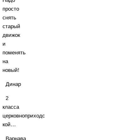
Надо
просто
снять
старый
движок
и
поменять
на
новый!
Динар
2
класса
церковноприходс
кой…
Варнава