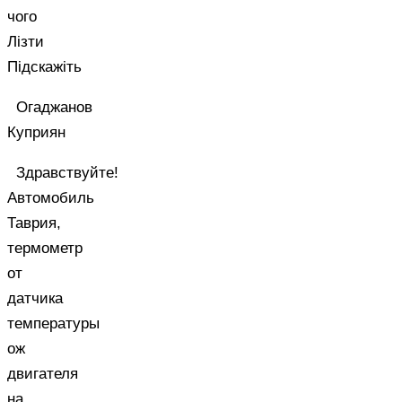
чого
Лізти
Підскажіть
Огаджанов
Куприян
Здравствуйте!
Автомобиль
Таврия,
термометр
от
датчика
температуры
ож
двигателя
на