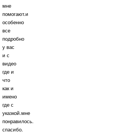
мне
помогают.и
особенно
все
подробно
у вас
и с
видео
где и
что
как и
имено
где с
указкой.мне
понравилось.
спасибо.