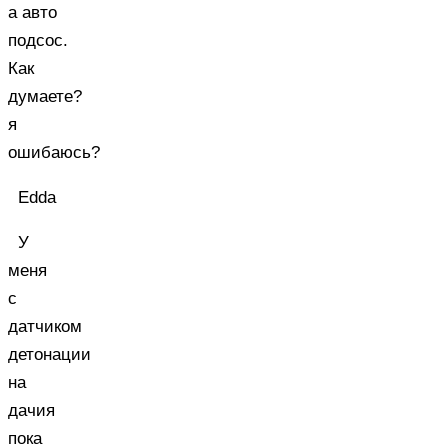
а авто
подсос.
Как
думаете?
я
ошибаюсь?
Edda
У
меня
с
датчиком
детонации
на
дачия
пока