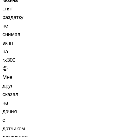
можна
снят
раздатку
не
снимая
акпп
на
rx300
😉
Мне
друг
сказал
на
дачия
с
датчиком