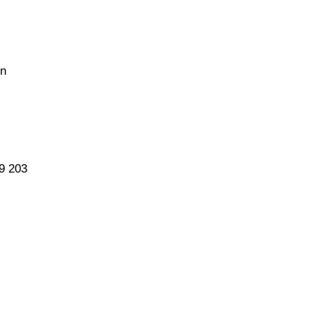
on
9 203