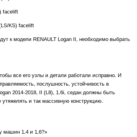
facelift
S/KS) facelift
йдут к модели RENAULT Logan II, необходимо выбрать
тобы все его узлы и детали работали исправно. И
управляемость, послушность, устойчивость в
an 2014-2018, II (L8), 1.6i, седан должны быть
е утяжелять и так массивную конструкцию.
 машин 1,4 и 1,6?»