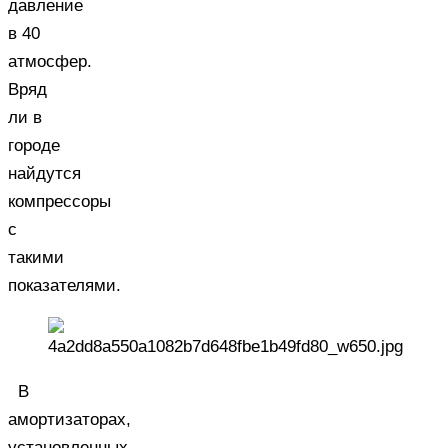
давление
в 40
атмосфер.
Вряд
ли в
городе
найдутся
компрессоры
с
такими
показателями.
В
амортизаторах,
установленных