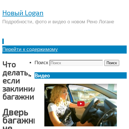
Новый Logan
Подробности, фото и видео о новом Рено Логане
Перейти к содержимому
Что
Поиск
Поиск
делать,
Видео
если
заклинило
багажник
Дверь
багажника
не