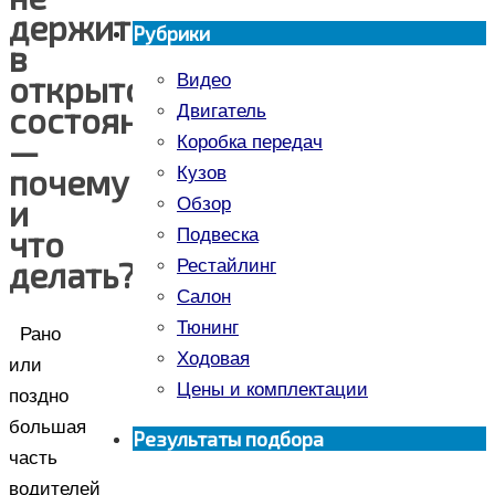
держится
Рубрики
в
открытом
Видео
состоянии
Двигатель
—
Коробка передач
почему
Кузов
и
Обзор
что
Подвеска
делать?
Рестайлинг
Салон
Тюнинг
Рано
Ходовая
или
Цены и комплектации
поздно
большая
Результаты подбора
часть
водителей