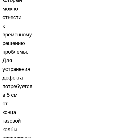
который
можно
отнести
к
временному
решению
проблемы.
Для
устранения
дефекта
потребуется
в 5 см
от
конца
газовой
колбы