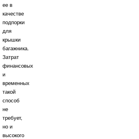
ее в
качестве
подпорки
для
крышки
багажника.
Затрат
финансовых
и
временных
такой
способ
не
требует,
но и
высокого