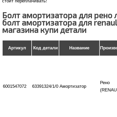
стоит переплачивать!
Болт амортизатора для рено л
болт амортизатора для renaul
магазина купи детали
Артикул
Код детали
Название
Произв
Рено
6001547072
63391324/1/0
Амортизатор
(RENAU