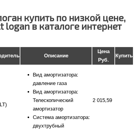
оган купить по низкой цене,
t logan в каталоге интернет
Цена
одитель
Описание
Купить
Руб.
Вид амортизатора:
давление газа
Вид амортизатора:
Телескопический
2 015,59
LT)
амортизатор
Система амортизатора:
двухтрубный