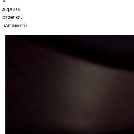
и
дергать
стрелки,
например).