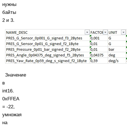
нужны
байты
2 и 3.
Значение
в
int16.
0xFFEA
= -22,
умножая
на