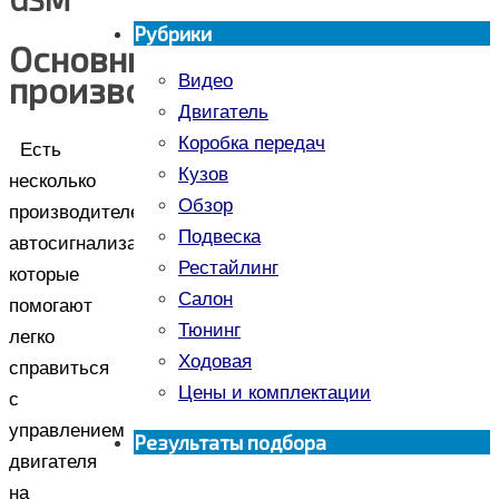
Рубрики
Основные
производители
Видео
Двигатель
Коробка передач
Есть
Кузов
несколько
Обзор
производителей
Подвеска
автосигнализаций,
Рестайлинг
которые
Салон
помогают
Тюнинг
легко
Ходовая
справиться
Цены и комплектации
с
управлением
Результаты подбора
двигателя
на