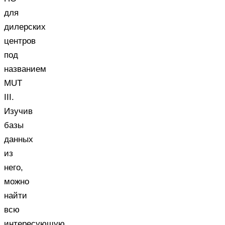
для
дилерских
центров
под
названием
MUT
III.
Изучив
базы
данных
из
него,
можно
найти
всю
интересующую