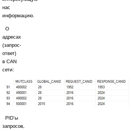
нас
информацию.
О
адресах
(запрос-
ответ)
в CAN
сети:
PID’ы
запросов,