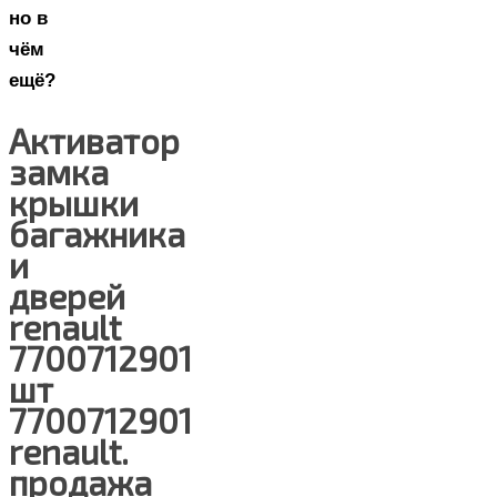
но в
чём
ещё?
Активатор
замка
крышки
багажника
и
дверей
renault
7700712901
шт
7700712901
renault.
продажа