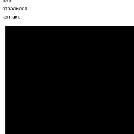
или
отвалился
контакт.