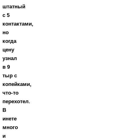
штатный
с 5
контактами,
но
когда
цену
узнал
в 9
тыр с
копейками,
что-то
перехотел.
В
инете
много
и